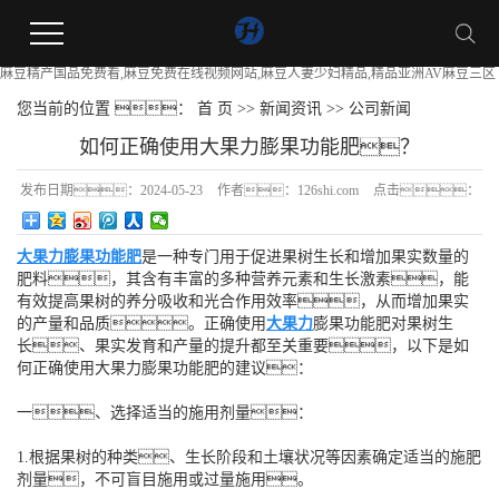
麻豆精产国品免费看,麻豆免费在线视频网站,麻豆人妻少妇精品,精品亚洲AV麻豆三区
您当前的位置 ：
首 页
>>
新闻资讯
>>
公司新闻
如何正确使用大果力膨果功能肥？
发布日期：
2024-05-23
作者：
126shi.com
点击：
199
大果力膨果功能肥
是一种专门用于促进果树生长和增加果实数量的
肥料，其含有丰富的多种营养元素和生长激素，能
有效提高果树的养分吸收和光合作用效率，从而增加果实
的产量和品质。正确使用
大果力
膨果功能肥对果树生
长、果实发育和产量的提升都至关重要，以下是如
何正确使用大果力膨果功能肥的建议：
一、选择适当的施用剂量：
1.根据果树的种类、生长阶段和土壤状况等因素确定适当的施肥
剂量，不可盲目施用或过量施用。